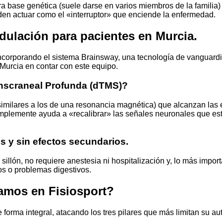
a base genética (suele darse en varios miembros de la familia)
den actuar como el «interruptor» que enciende la enfermedad.
ulación para pacientes en Murcia.
ncorporando el sistema Brainsway, una tecnología de vanguardi
 Murcia en contar con este equipo.
nscraneal Profunda (dTMS)?
ilares a los de una resonancia magnética) que alcanzan las e
simplemente ayuda a «recalibrar» las señales neuronales que es
s y sin efectos secundarios.
llón, no requiere anestesia ni hospitalización y, lo más importa
os o problemas digestivos.
tamos en Fisiosport?
 forma integral, atacando los tres pilares que más limitan su a