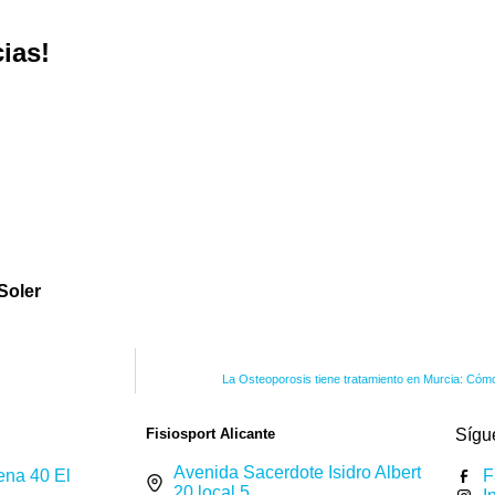
ias!
Soler
La Osteoporosis tiene tratamiento en Murcia: Cóm
Fisiosport Alicante
Sígu
Avenida Sacerdote Isidro Albert
ena 40 El
F
20 local 5