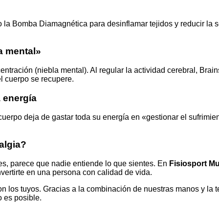
la Bomba Diamagnética para desinflamar tejidos y reducir la 
a mental»
ntración (niebla mental). Al regular la actividad cerebral, Bra
l cuerpo se recupere.
a energía
 cuerpo deja de gastar toda su energía en «gestionar el sufrimie
algia?
, parece que nadie entiende lo que sientes. En
Fisiosport Mu
nvertirte en una persona con calidad de vida.
on los tuyos. Gracias a la combinación de nuestras manos y la
io es posible.