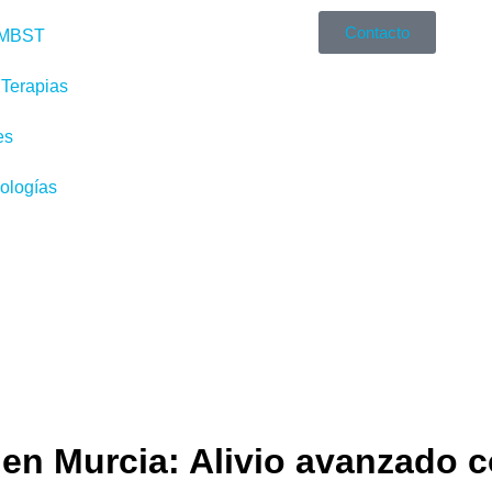
Contacto
MBST
Terapias
es
ologías
 en Murcia: Alivio avanzado 