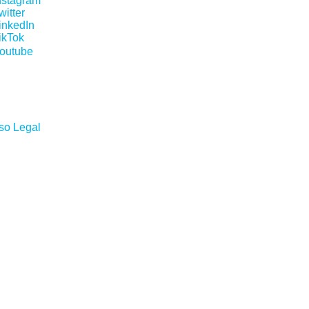
nstagram
witter
inkedIn
ikTok
outube
so Legal