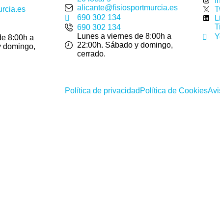
I
alicante@fisiosportmurcia.es
urcia.es
T
690 302 134
L
T
690 302 134
Lunes a viernes de 8:00h a
Y
de 8:00h a
22:00h. Sábado y domingo,
y domingo,
cerrado.
Política de privacidad
Política de Cookies
Avi