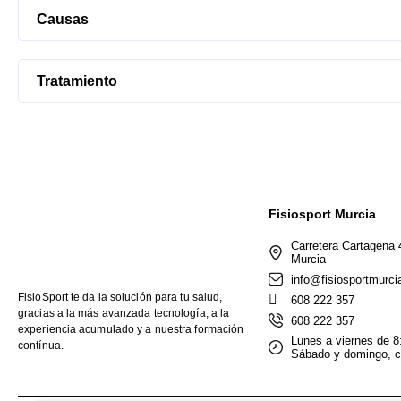
Causas
Tratamiento
Fisiosport Murcia
Carretera Cartagena 
Murcia
info@fisiosportmurci
FisioSport te da la solución para tu salud,
608 222 357
gracias a la más avanzada tecnología, a la
608 222 357
experiencia acumulado y a nuestra formación
Lunes a viernes de 8
contínua.
Sábado y domingo, c