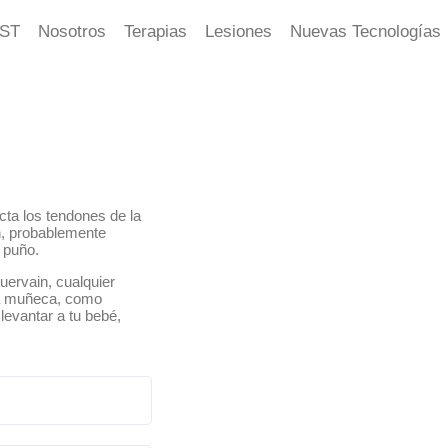
ST
Nosotros
Terapias
Lesiones
Nuevas Tecnologías
ta los tendones de la
in, probablemente
l puño.
uervain, cualquier
la muñeca, como
 levantar a tu bebé,