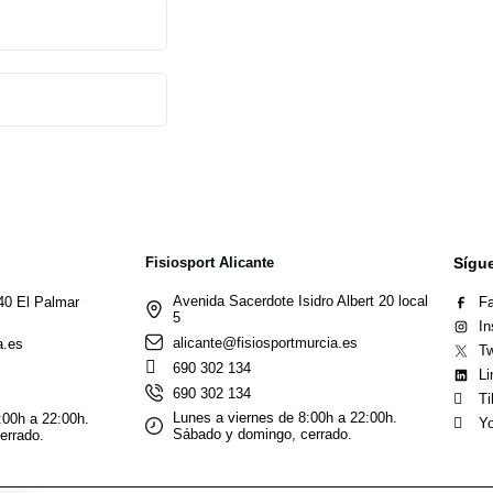
Fisiosport Alicante
Sígu
Avenida Sacerdote Isidro Albert 20 local
40 El Palmar
F
5
In
alicante@fisiosportmurcia.es
a.es
Tw
690 302 134
Li
690 302 134
Ti
Lunes a viernes de 8:00h a 22:00h.
:00h a 22:00h.
Yo
Sábado y domingo, cerrado.
errado.