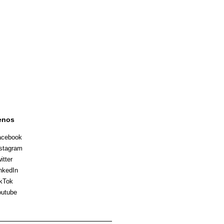
enos
acebook
stagram
itter
nkedIn
kTok
utube