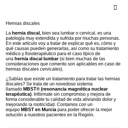
Nuevas Tecno
Hernias discales
La
hernia discal,
bien sea lumbar o cervical, es una
patología muy extendida y sufrida por muchas personas.
En este artículo voy a tratar de explicar qué es, cómo y
qué causas pueden generarlas, así como su tratamiento
médico y fisioterapéutico para el caso típico de
una
hernia discal lumbar
(si bien muchas de las
consideraciones que comento son aplicables en caso de
hernias discales cervicales).
¿Sabías que existe un tratamiento para tratar las hernias
discales? Se trata de un novedoso sistema
llamado
MBST® (resonancia magnética nuclear
terapéutica)
. Infórmate sin compromiso y mejora de
forma considerable tu calidad de vida aliviando dolor y
mejorando la motricidad. Contamos con un
equipo
MBST en Murcia
para poder ofrecer la mejor
solución a nuestros pacientes en la Región.