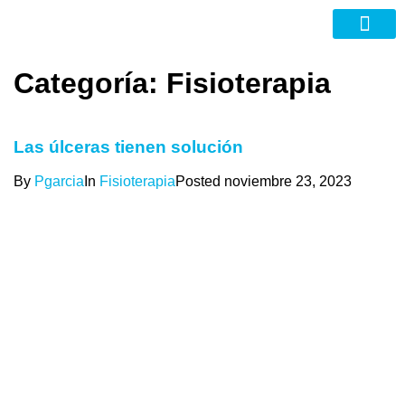
Nuevas Tecno
Categoría:
Fisioterapia
Las úlceras tienen solución
By
Pgarcia
In
Fisioterapia
Posted
noviembre 23, 2023