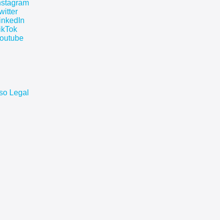
nstagram
witter
inkedIn
ikTok
outube
so Legal