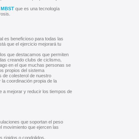
a
MBST
que es una tecnología
rosis.
al es beneficioso para todas las
stá que el ejercicio mejorará tu
e los que destacamos que permiten
das creando clubs de ciclismo,
ntiago en el que muchas personas se
os propios del sistema
s de colesterol de nuestro
 la coordinación propia de la
e a mejorar y reducir los tiempos de
culaciones que soportan el peso
 el movimiento que ejercen las
s rígidos o condolidos.