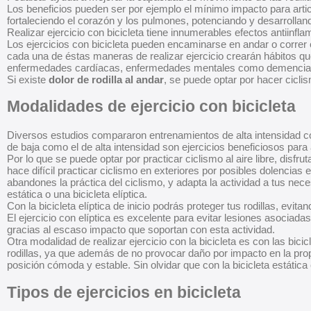
Los beneficios pueden ser por ejemplo el mínimo impacto para articu
fortaleciendo el corazón y los pulmones, potenciando y desarrollan
Realizar ejercicio con bicicleta tiene innumerables efectos antiinfla
Los ejercicios con bicicleta pueden encaminarse en andar o correr e
cada una de éstas maneras de realizar ejercicio crearán hábitos q
enfermedades cardíacas, enfermedades mentales como demencia, d
Si existe
dolor de rodilla al andar
, se puede optar por hacer ciclis
Modalidades de ejercicio con bicicleta
Diversos estudios compararon entrenamientos de alta intensidad c
de baja como el de alta intensidad son ejercicios beneficiosos para 
Por lo que se puede optar por practicar ciclismo al aire libre, disfru
hace difícil practicar ciclismo en exteriores por posibles dolencia
abandones la práctica del ciclismo, y adapta la actividad a tus neces
estática o una bicicleta elíptica.
Con la bicicleta elíptica de inicio podrás proteger tus rodillas, evit
El ejercicio con elíptica es excelente para evitar lesiones asociadas a
gracias al escaso impacto que soportan con esta actividad.
Otra modalidad de realizar ejercicio con la bicicleta es con las bici
rodillas, ya que además de no provocar daño por impacto en la propia
posición cómoda y estable. Sin olvidar que con la bicicleta estátic
Tipos de ejercicios en bicicleta