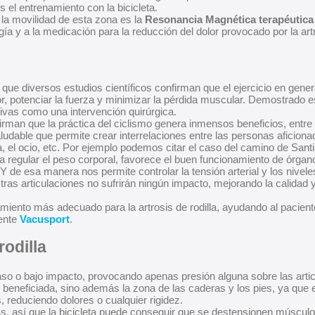
el entrenamiento con la bicicleta.
 la movilidad de esta zona es la
Resonancia Magnética terapéutic
a y a la medicación para la reducción del dolor provocado por la art
ue diversos estudios científicos confirman que el ejercicio en gener
lor, potenciar la fuerza y minimizar la pérdida muscular. Demostrado e
sivas como una intervención quirúrgica.
irman que la práctica del ciclismo genera inmensos beneficios, entr
udable que permite crear interrelaciones entre las personas aficiona
ia, el ocio, etc. Por ejemplo podemos citar el caso del camino de Sa
 a regular el peso corporal, favorece el buen funcionamiento de órgan
de esa manera nos permite controlar la tensión arterial y los nivele
ras articulaciones no sufrirán ningún impacto, mejorando la calidad y
miento más adecuado para la artrosis de rodilla, ayudando al pacient
tente
Vacusport
.
rodilla
so o bajo impacto, provocando apenas presión alguna sobre las arti
se beneficiada, sino además la zona de las caderas y los pies, ya que
, reduciendo dolores o cualquier rigidez.
s, así que la bicicleta puede conseguir que se destensionen músculo