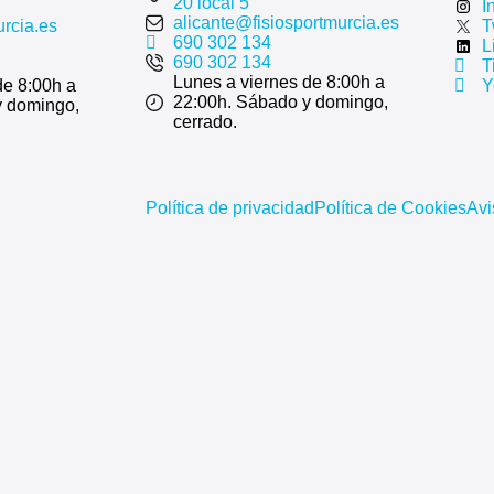
20 local 5
I
alicante@fisiosportmurcia.es
urcia.es
T
690 302 134
L
690 302 134
T
Lunes a viernes de 8:00h a
de 8:00h a
Y
22:00h. Sábado y domingo,
y domingo,
cerrado.
Política de privacidad
Política de Cookies
Avi