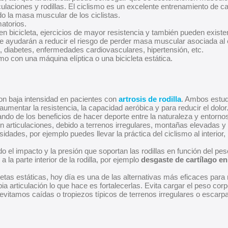
laciones y rodillas. El ciclismo es un excelente entrenamiento de car
do la masa muscular de los ciclistas.
matorios.
n bicicleta, ejercicios de mayor resistencia y también pueden existen
ue ayudarán a reducir el riesgo de perder masa muscular asociada al 
iabetes, enfermedades cardiovasculares, hipertensión, etc.
mo con una máquina elíptica o una bicicleta estática.
on baja intensidad en pacientes con
artrosis de rodilla
. Ambos estudi
aumentar la resistencia, la capacidad aeróbica y para reducir el dolor
tando de los beneficios de hacer deporte entre la naturaleza y entornos
s en articulaciones, debido a terrenos irregulares, montañas elevadas
idades, por ejemplo puedes llevar la práctica del ciclismo al interior,
ando el impacto y la presión que soportan las rodillas en función del pes
 la parte interior de la rodilla, por ejemplo
desgaste de cartílago en 
cletas estáticas, hoy día es una de las alternativas más eficaces para 
 articulación lo que hace es fortalecerlas. Evita cargar el peso corpo
a evitamos caídas o tropiezos típicos de terrenos irregulares o escarp