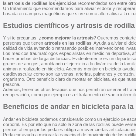
la
artrosis de rodillas los ejercicios
recomendados son entre otros 
Un tratamiento que recomendamos para aliviar el dolor y recuperar
basada en campos magnéticos que sirve como alternativa a la cirugí
Estudios científicos y artrosis de rodilla
Y si te preguntas, ¿
como mejorar la artrosis
? Queremos contarte q
personas que tienen
artrosis en las rodillas
. Ayuda a aliviar el do
calidad de vida evitando o retrasando posibles intervenciones inva
Los médicos traumatólogos especialistas en medicina deportiva, af
hacer pruebas de larga distancias. Evidentemente es un deporte sal
grupos de amigos, amoldando el ejercicio a la dinámica de la famil
animan a realizarlo en bicicleta. Además montar en bicicleta ayuda
cardiovascular como son las venas, arterias, pulmones y corazón. Y 
organismo. Otro beneficio claro de montar en bicicleta, es que nuest
persona.
Además, tenemos otras terapias que nos permitirán diseñar el trata
recuperación, como por ejemplo es el tratamiento de vacío intermi
Beneficios de andar en bicicleta para la 
Andar en bicicleta podemos considerarlo como un ejercicio de esca
corporal. Es por ello que no solo la zona de las rodillas puede ver
piernas al empujar los pedales obliga a mover ciertas articulaciones
Pedalear ayuda a mejorar la capacidad de movimiento de las rodilla