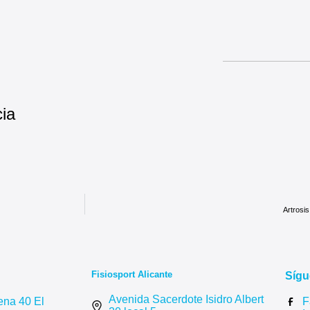
ia
Artrosis
Fisiosport Alicante
Síg
Avenida Sacerdote Isidro Albert
ena 40 El
F