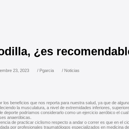
rodilla, ¿es recomendab
embre 23, 2023
/
Pgarcia
/
Noticias
or los beneficios que nos reporta para nuestra salud, ya que de alg
aleciendo la musculatura, a nivel de extremidades inferiores, superior
 de deporte podríamos considerarlo como un ejercicio aeróbico el cua
ses anaeróbicas.
ferencia de practicar ciclismo respecto a andar o correr es que en el 
paldada por profesionales traumatólogos especializados en medicina de