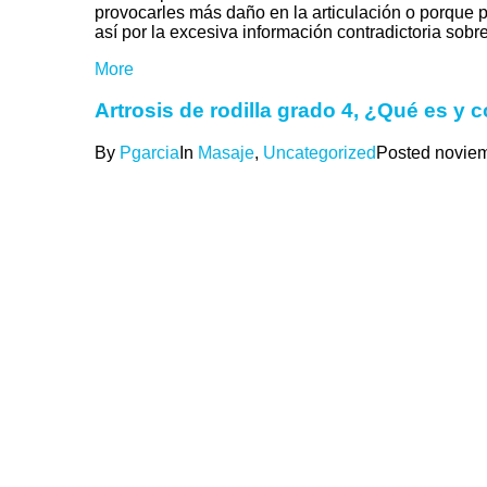
provocarles más daño en la articulación o porque 
así por la excesiva información contradictoria sobr
More
Artrosis de rodilla grado 4, ¿Qué es y 
By
Pgarcia
In
Masaje
,
Uncategorized
Posted
noviem