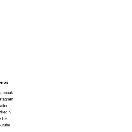
enos
acebook
stagram
itter
nkedIn
kTok
utube