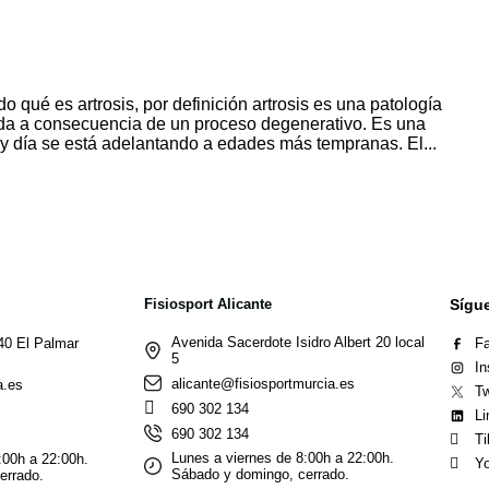
o qué es artrosis, por definición artrosis es una patología
bida a consecuencia de un proceso degenerativo. Es una
y día se está adelantando a edades más tempranas. El...
Fisiosport Alicante
Sígu
Avenida Sacerdote Isidro Albert 20 local
40 El Palmar
F
5
In
alicante@fisiosportmurcia.es
a.es
Tw
690 302 134
Li
690 302 134
Ti
Lunes a viernes de 8:00h a 22:00h.
:00h a 22:00h.
Yo
Sábado y domingo, cerrado.
errado.