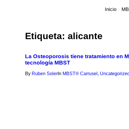
Inicio
MB
Etiqueta:
alicante
La Osteoporosis tiene tratamiento en 
tecnología MBST
By
Ruben Soler
In
MBST® Carrusel
,
Uncategorize