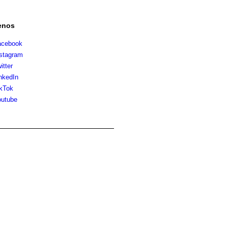
enos
acebook
stagram
itter
nkedIn
kTok
utube