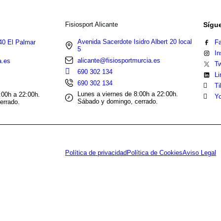
Fisiosport Alicante
Sígu
Avenida Sacerdote Isidro Albert 20 local
40 El Palmar
F
5
In
alicante@fisiosportmurcia.es
a.es
Tw
690 302 134
Li
690 302 134
Ti
Lunes a viernes de 8:00h a 22:00h.
:00h a 22:00h.
Yo
Sábado y domingo, cerrado.
errado.
Política de privacidad
Política de Cookies
Aviso Legal