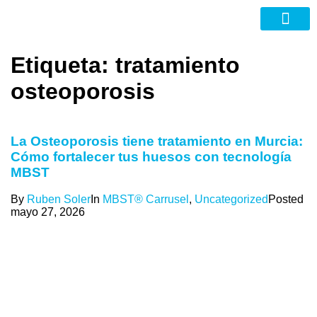
Nuevas Tecno
Etiqueta:
tratamiento
osteoporosis
La Osteoporosis tiene tratamiento en Murcia:
Cómo fortalecer tus huesos con tecnología
MBST
By
Ruben Soler
In
MBST® Carrusel
,
Uncategorized
Posted
mayo 27, 2026