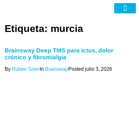
Nuevas Tecno
Etiqueta:
murcia
Brainsway Deep TMS para ictus, dolor
crónico y fibromialgia
By
Ruben Soler
In
Brainsway
Posted
julio 3, 2026