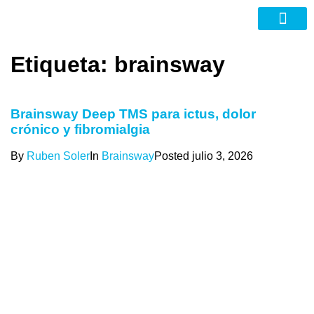
Nuevas Tecno
Etiqueta:
brainsway
Brainsway Deep TMS para ictus, dolor
crónico y fibromialgia
By
Ruben Soler
In
Brainsway
Posted
julio 3, 2026