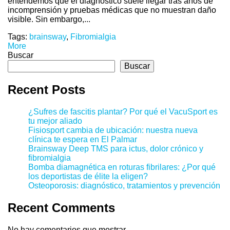
entendemos que el diagnóstico suele llegar tras años de
incomprensión y pruebas médicas que no muestran daño
visible. Sin embargo,...
Tags:
brainsway
,
Fibromialgia
More
Buscar
Buscar
Recent Posts
¿Sufres de fascitis plantar? Por qué el VacuSport es
tu mejor aliado
Fisiosport cambia de ubicación: nuestra nueva
clínica te espera en El Palmar
Brainsway Deep TMS para ictus, dolor crónico y
fibromialgia
Bomba diamagnética en roturas fibrilares: ¿Por qué
los deportistas de élite la eligen?
Osteoporosis: diagnóstico, tratamientos y prevención
Recent Comments
No hay comentarios que mostrar.