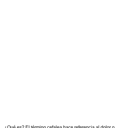
¿Qué es? El término cefalea hace referencia al dolor o